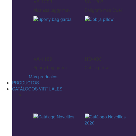
VA-1203
VA-1203
Alcancia piggy max
Bolígrafo mini Dwell
VA-1189
HO-403
Sporty bag garda
Cobija pillow
Más productos
PRODUCTOS
CATÁLOGOS VIRTUALES