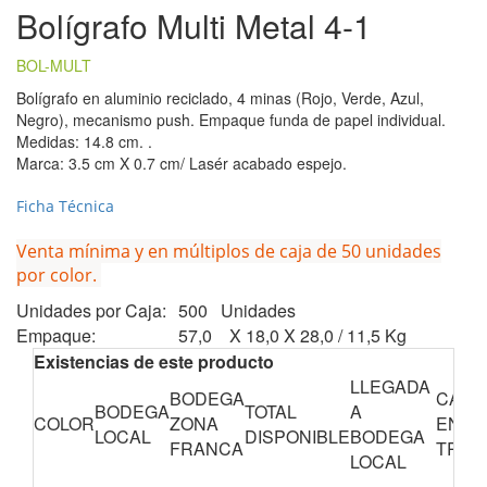
Bolígrafo Multi Metal 4-1
BOL-MULT
Bolígrafo en aluminio reciclado, 4 minas (Rojo, Verde, Azul,
Negro), mecanismo push. Empaque funda de papel individual.
Medidas: 14.8 cm. .
Marca: 3.5 cm X 0.7 cm/ Lasér acabado espejo.
Ficha Técnica
Venta mínima y en múltiplos de caja de 50 unidades
por color.
Unidades por Caja:
500 Unidades
Empaque:
57,0 X 18,0 X 28,0 / 11,5 Kg
Existencias de este producto
LLEGADA
BODEGA
CANT
BODEGA
TOTAL
A
COLOR
ZONA
EN
LOCAL
DISPONIBLE
BODEGA
FRANCA
TRÁN
LOCAL