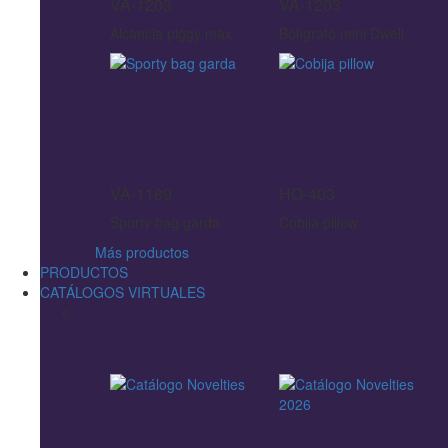
VA-1203
VA-1203
Alcancia piggy max
Bolígrafo mini Dwell
VA-1189
HO-403
Sporty bag garda
Cobija pillow
Más productos
PRODUCTOS
CATÁLOGOS VIRTUALES