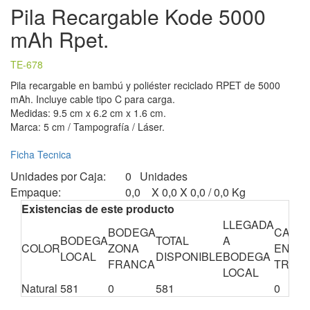
Pila Recargable Kode 5000
mAh Rpet.
TE-678
Pila recargable en bambú y poliéster reciclado RPET de 5000
mAh. Incluye cable tipo C para carga.
Medidas: 9.5 cm x 6.2 cm x 1.6 cm.
Marca: 5 cm / Tampografía / Láser.
Ficha Tecnica
Unidades por Caja:
0 Unidades
Empaque:
0,0 X 0,0 X 0,0 / 0,0 Kg
Existencias de este producto
LLEGADA
BODEGA
CANTI
BODEGA
TOTAL
A
COLOR
ZONA
EN
LOCAL
DISPONIBLE
BODEGA
FRANCA
TRÁNS
LOCAL
Natural
581
0
581
0