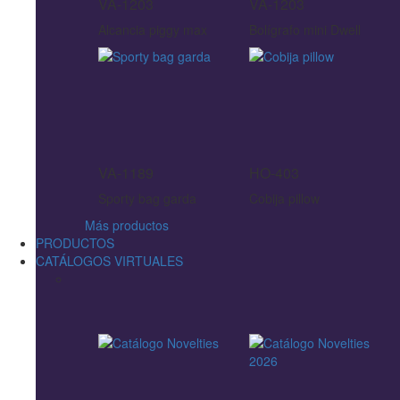
VA-1203
VA-1203
Alcancia piggy max
Bolígrafo mini Dwell
VA-1189
HO-403
Sporty bag garda
Cobija pillow
Más productos
PRODUCTOS
CATÁLOGOS VIRTUALES